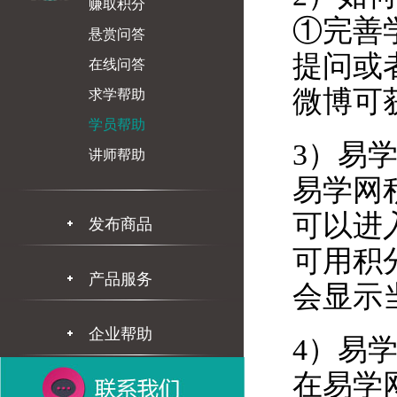
赚取积分
①完善
悬赏问答
提问或
在线问答
微博可
求学帮助
学员帮助
3）易
讲师帮助
易学网
可以进
发布商品
可用积
产品服务
会显示
企业帮助
4）易
在易学