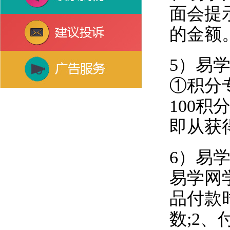
面会提
的金额
5）易
①积分
100积
即从获
6）易
易学网
品付款
数;2