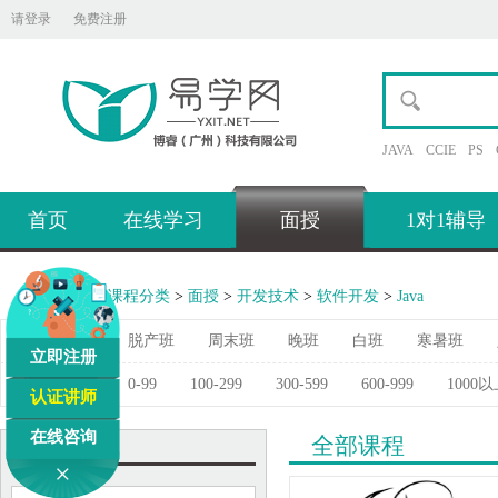
请登录
免费注册
JAVA
CCIE
PS
首页
在线学习
面授
1对1辅导
IT易学网
>
课程分类
>
面授
>
开发技术
>
软件开发
>
Java
上课类别：
脱产班
周末班
晚班
白班
寒暑班
立即注册
学习费用：
0-99
100-299
300-599
600-999
1000
认证讲师
在线咨询
全部课程
热门商品
×