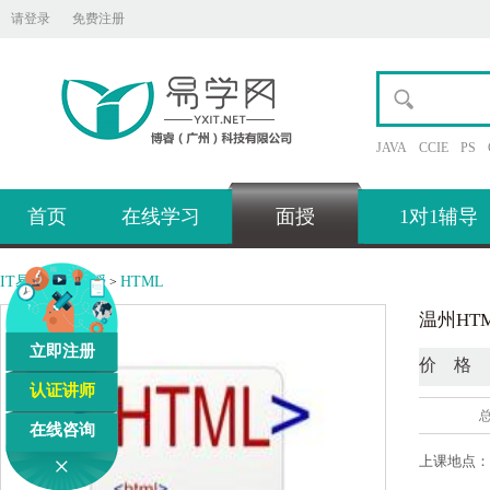
请登录
免费注册
JAVA
CCIE
PS
首页
在线学习
面授
1对1辅导
IT易学网
面授
HTML
>
>
温州HT
立即注册
价 格
认证讲师
在线咨询
×
上课地点：