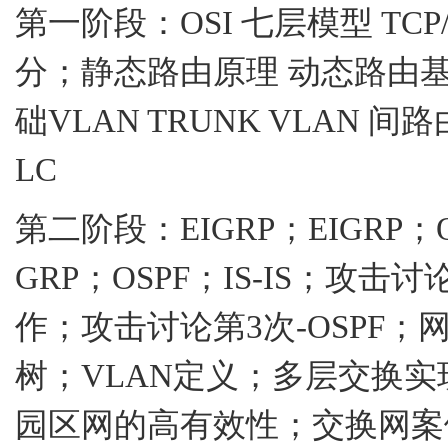
第一阶段：
OSI
七层模型
TCP/
分；静态路由原理
动态路由
础
VLAN TRUNK VLAN
间路
LC
第二阶段：
EIGRP
；
EIGRP
；
GRP
；
OSPF
；
IS-IS
；攻击讨
作；攻击讨论第
3
次
-OSPF
；
树；
VLAN
定义；多层交换实
园区网的高有效性；交换网案