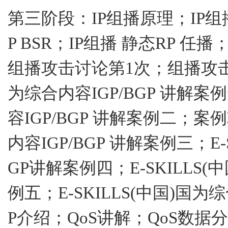
第三阶段：
IP
组播原理；
IP
组
P BSR
；
IP
组播
静态
RP
任播
组播攻击讨论第
1
次；组播攻
为综合内容
IGP/BGP
讲解案例
容
IGP/BGP
讲解案例二；案例
内容
IGP/BGP
讲解案例三；
E-
GP
讲解案例四；
E-SKILLS(
中
例五；
E-SKILLS(
中国
)
国为综
P
介绍；
QoS
讲解；
QoS
数据分