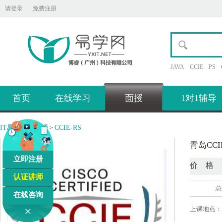
请登录
免费注册
JAVA
CCIE
PS
首页
在线学习
面授
1对1辅导
IT易学网
面授
CCIE-RS
>
>
青岛CC
立即注册
价 格
认证讲师
总
在线咨询
×
上课地点：