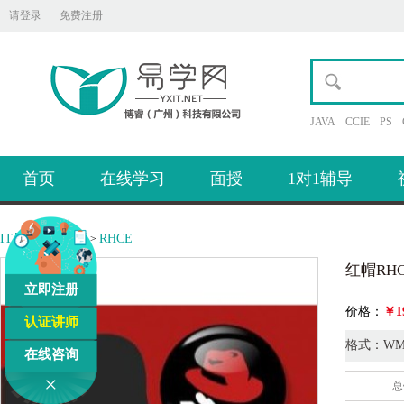
请登录
免费注册
JAVA
CCIE
PS
首页
在线学习
面授
1对1辅导
IT易学网
题库
RHCE
>
>
红帽RH
立即注册
价格：
￥19
认证讲师
格式：WM
在线咨询
×
总