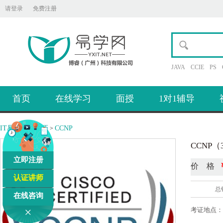
请登录
免费注册
JAVA
CCIE
PS
首页
在线学习
面授
1对1辅导
IT易学网
考证
CCNP
>
>
CCNP（3
立即注册
价 格
认证讲师
总
在线咨询
×
考证地点：